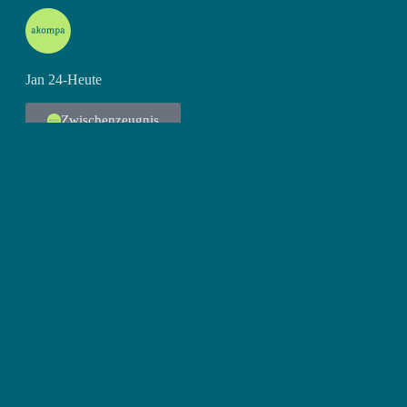
Jan 24-Heute
Zwischenzeugnis
Akompa ist ein Kompetenzzentrum für Familien, Kinder und
junge Erwachsene. Für die Mitarbeitenden biete ich flexiblen
IT-Support auf Stundenbasis und unterstütze auch in weiteren
belangen.
Aufgaben beinhalten: IT Onboarding, Beratung und
Troubleshooting.
MS Dynamics Support - Swiss Re
Assistant Office Manager - Group
Functions IT Swiss Re